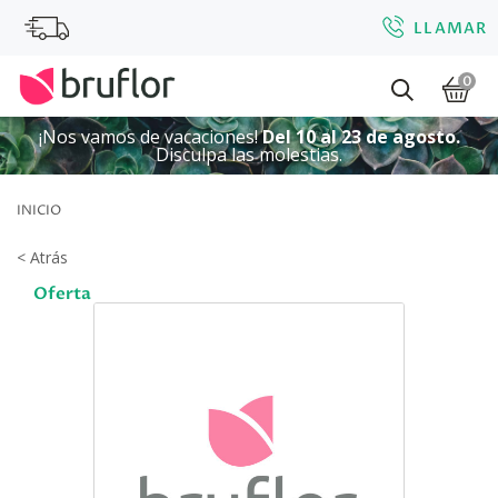
LLAMAR
0
¡Nos vamos de vacaciones!
Del 10 al 23 de agosto.
Disculpa las molestias.
INICIO
< Atrás
Oferta