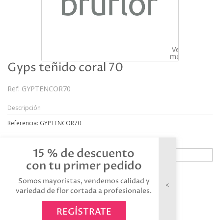
Ver
más
grande
Gyps teñido coral 70
Ref:
GYPTENCOR70
Descripción
Referencia: GYPTENCOR70
15 % de descuento
con tu primer pedido
Avísame cuando esté disponible
Somos mayoristas, vendemos calidad y
variedad de flor cortada a profesionales.
REGÍSTRATE