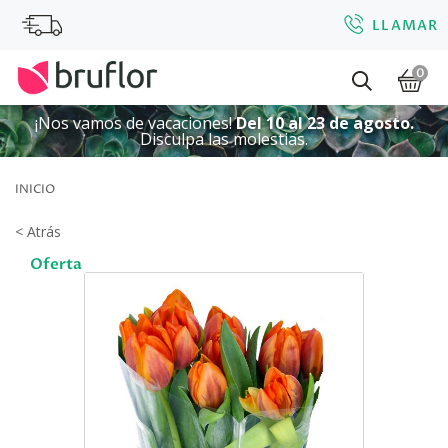
LLAMAR
0
¡Nos vamos de vacaciones!
Del 10 al 23 de agosto.
Disculpa las molestias.
INICIO
< Atrás
Oferta